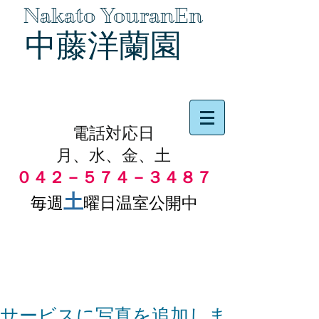
Nakato YouranEn
中藤洋蘭園
品物の代引き手数料無料
電話対応日
月、水、金、土
０４２－５７４－３４８７
土
毎週
曜日温室公開中
サービスに写真を追加しま