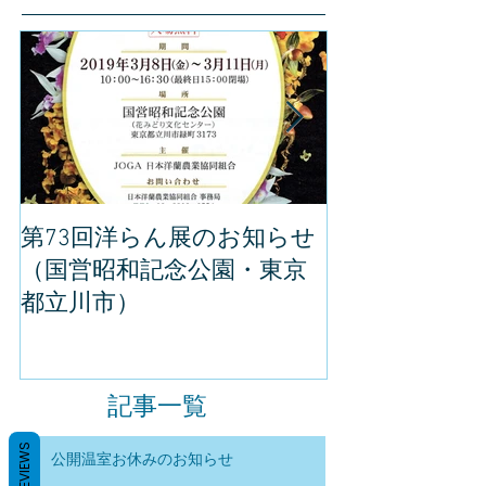
第73回洋らん展のお知らせ
世界らん展の
（国営昭和記念公園・東京
してきました
都立川市）
記事一覧
REVIEWS
公開温室お休みのお知らせ