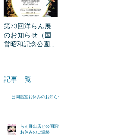
第73回洋らん展
世界らん展の説明
世界ら
のお知らせ（国
会に参加してき
賞201
営昭和記念公園・
ました。
所が決
東京都立川市）
た！
記事一覧
公開温室お休みのお知らせ
らん展出店と公開温室
お休みのご連絡