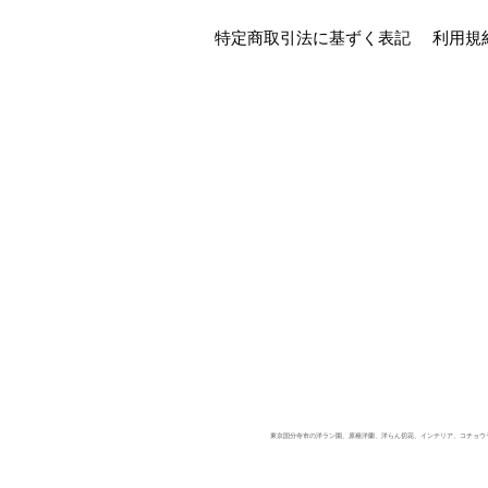
特定商取引法に基ずく表記
利用規
東京国分寺市の洋ラン園、原種洋蘭、洋らん切花、インテリア、コチョウラン、