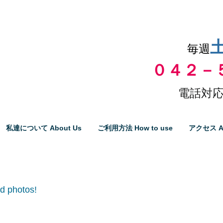
品物の代引き手数料無料
毎週
０４２－
電話対応
私達について About Us
ご利用方法 How to use
アクセス A
hotos!