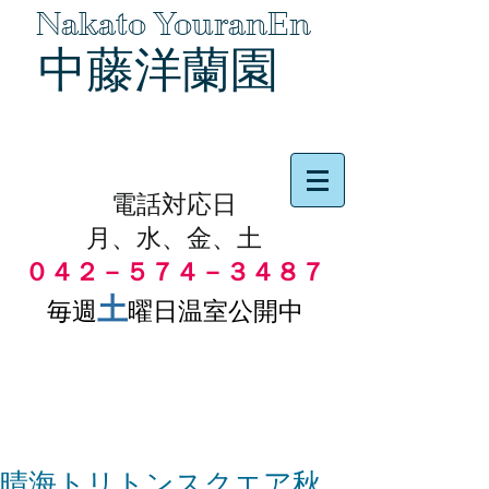
Nakato YouranEn
中藤洋蘭園
品物の代引き手数料無料
電話対応日
月、水、金、土
０４２－５７４－３４８７
土
毎週
曜日温室公開中
晴海トリトンスクエア秋