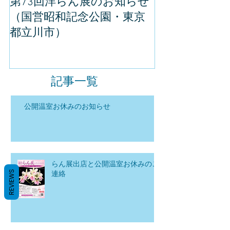
第73回洋らん展のお知らせ
世界らん展の
（国営昭和記念公園・東京
してきました
都立川市）
記事一覧
公開温室お休みのお知らせ
らん展出店と公開温室お休みのご
REVIEWS
連絡