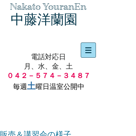
Nakato YouranEn
中藤洋蘭園
品物の代引き手数料無料
電話対応日
月、水、金、土
０４２－５７４－３４８７
土
毎週
曜日温室公開中
販売＆講習会の様子