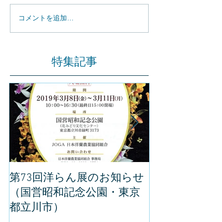
コメントを追加…
特集記事
第73回洋らん展のお知らせ
世界らん展の
（国営昭和記念公園・東京
してきました
都立川市）