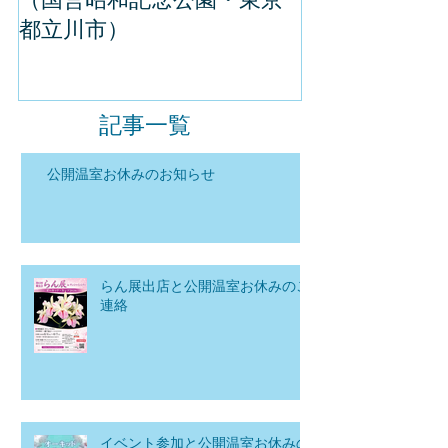
（国営昭和記念公園・東京
してきました
都立川市）
記事一覧
公開温室お休みのお知らせ
らん展出店と公開温室お休みのご
連絡
イベント参加と公開温室お休みの