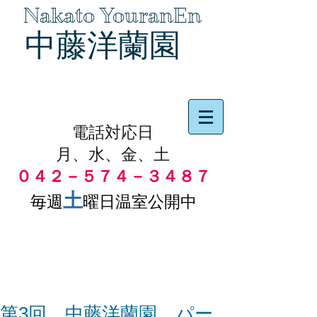
Nakato YouranEn
中藤洋蘭園
品物の代引き手数料無料
電話対応日
月、水、金、土
０４２－５７４－３４８７
土
毎週
曜日温室公開中
第3回 中藤洋蘭園 パー