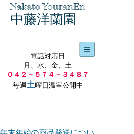
Nakato YouranEn
中藤洋蘭園
品物の代引き手数料無料
電話対応日
月、水、金、土
０４２－５７４－３４８７
土
毎週
曜日温室公開中
年末年始の商品発送につい