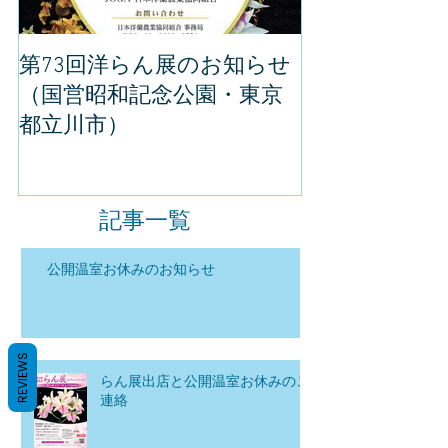
第73回洋らん展のお知らせ
世界らん展の
（国営昭和記念公園・東京
してきました
都立川市）
記事一覧
公開温室お休みのお知らせ
REVIEWS
らん展出店と公開温室お休みのご
連絡