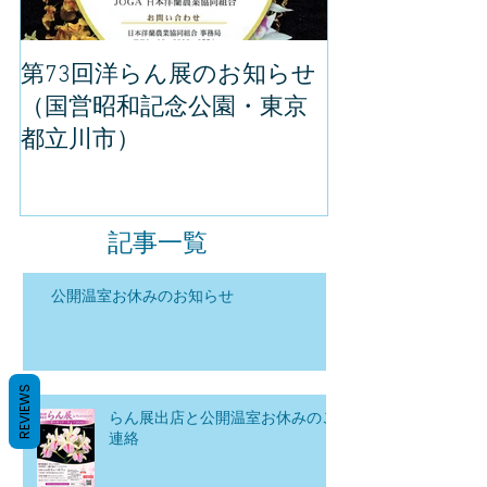
第73回洋らん展のお知らせ
世界らん展の
（国営昭和記念公園・東京
してきました
都立川市）
記事一覧
公開温室お休みのお知らせ
REVIEWS
らん展出店と公開温室お休みのご
連絡