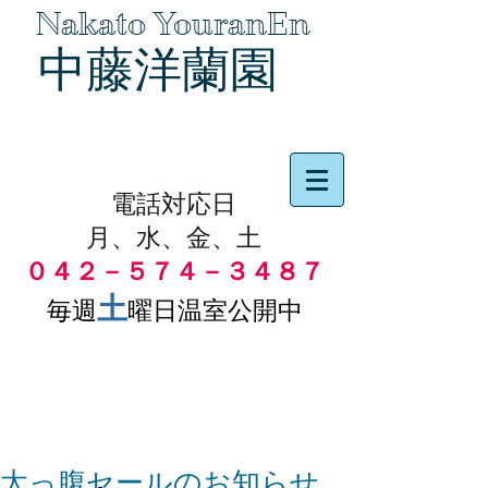
Nakato YouranEn
中藤洋蘭園
品物の代引き手数料無料
電話対応日
月、水、金、土
０４２－５７４－３４８７
土
毎週
曜日温室公開中
太っ腹セールのお知らせ