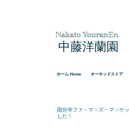
Nakato YouranEn
中藤洋蘭園
ホーム Home
オーキッドストア
国分寺ファ－マ－ズ・マ－ケッ
した！