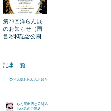
第73回洋らん展
世界らん展の説明
世界ら
のお知らせ（国
会に参加してき
賞201
営昭和記念公園・
ました。
所が決
東京都立川市）
た！
記事一覧
公開温室お休みのお知らせ
らん展出店と公開温室
お休みのご連絡