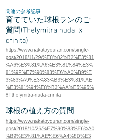
関連の参考記事
育てていた球根ランのご
質問(Thelymitra nuda ｘ 
crinita)
https://www.nakatoyouran.com/single-
post/2018/11/29/%E8%82%B2%E3%81
%A6%E3%81%A6%E3%81%84%E3%
81%9F%E7%90%83%E6%A0%B9%E
3%83%A9%E3%83%B3%E3%81%AE
%E3%81%94%E8%B3%AA%E5%95%
8Fthelymitra-nuda-crinita
球根の植え方の質問
https://www.nakatoyouran.com/single-
post/2018/10/26/%E7%90%83%E6%A0
%B9%E3%81%AE%E6%A4%8D%E3