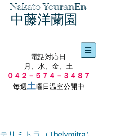
Nakato YouranEn
中藤洋蘭園
品物の代引き手数料無料
電話対応日
月、水、金、土
０４２－５７４－３４８７
土
毎週
曜日温室公開中
テリミトラ（Thelymitra）