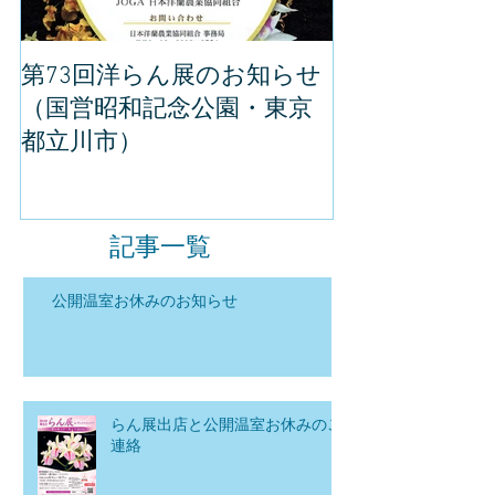
第73回洋らん展のお知らせ
世界らん展の
（国営昭和記念公園・東京
してきました
都立川市）
記事一覧
公開温室お休みのお知らせ
らん展出店と公開温室お休みのご
連絡