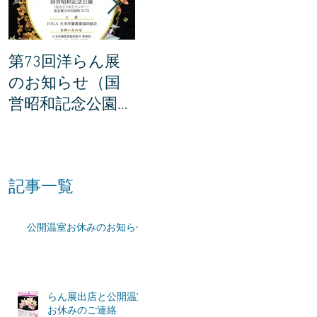
第73回洋らん展
世界らん展の説明
世界ら
のお知らせ（国
会に参加してき
賞201
営昭和記念公園・
ました。
所が決
東京都立川市）
た！
記事一覧
公開温室お休みのお知らせ
らん展出店と公開温室
お休みのご連絡