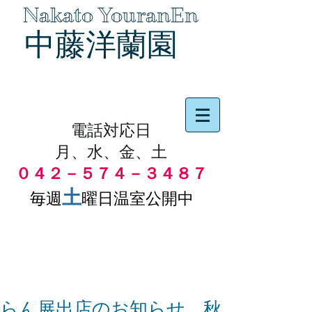
Nakato YouranEn
中藤洋蘭園
品物の代引き手数料無料
電話対応日
月、水、金、土
０４２－５７４－３４８７
土
毎週
曜日温室公開中
らん展出店のお知らせ 秋