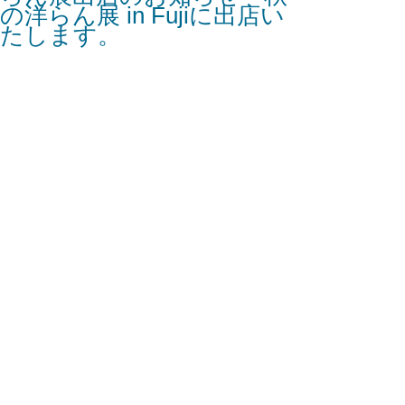
の洋らん展 in Fujiに出店い
たします。