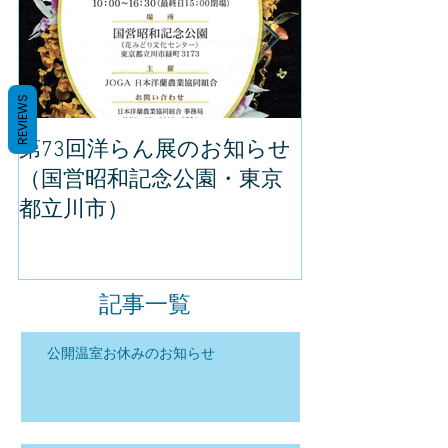
REVIEWS
第73回洋らん展のお知らせ
世界らん展の
（国営昭和記念公園・東京
してきました
都立川市）
記事一覧
公開温室お休みのお知らせ