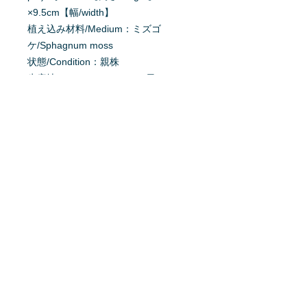
×9.5cm【幅/width】
植え込み材料/Medium：ミズゴ
ケ/Sphagnum moss
状態/Condition：親株
生産地/Production district：日
本/Japan
掲載日：2024/4/9
育て方を質問する
商品へ質問があるお客様は、
こちら
か
らご質問下さい。
※質問へのお返事は、商品欄に掲載さ
れます。
特定商取引法に基ずく表記
利用規約
プライバシーポリシー