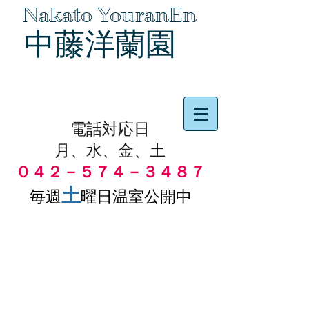
Nakato YouranEn
中藤洋蘭園
品物の代引き手数料無料
電話対応日
月、水、金、土
０４２－５７４－３４８７
土
毎週
曜日温室公開中