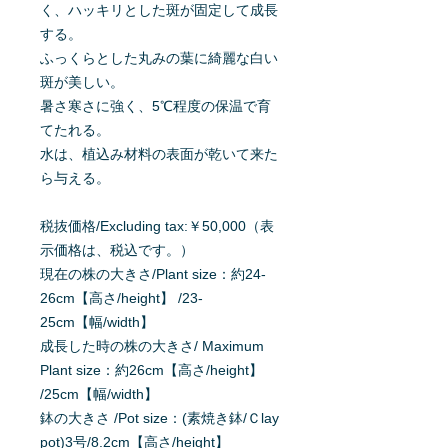
く、ハッキリとした斑が固定して成長
する。
ふっくらとした丸みの葉に綺麗な白い
斑が美しい。
暑さ寒さに強く、5℃程度の保温で育
てたれる。
水は、植込み材料の表面が乾いて来た
ら与える。
税抜価格/Excluding tax:￥50,000（表
示価格は、税込です。）
現在の株の大きさ/Plant size：約24-
26cm【高さ/height】 /23-
25cm【幅/width】
成長した時の株の大きさ/ Maximum
Plant size：約26cm【高さ/height】
/25cm【幅/width】
鉢の大きさ /Pot size：(素焼き鉢/Ｃlay
pot)3号/8.2cm【高さ/height】