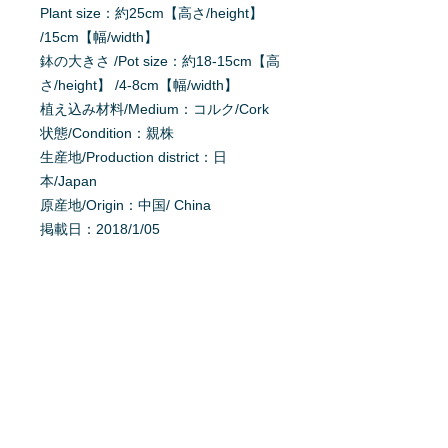
Plant size：約25cm【高さ/height】
/15cm【幅/width】
鉢の大きさ /Pot size：約18-15cm【高
さ/height】 /4-8cm【幅/width】
植え込み材料/Medium：コルク/Cork
状態/Condition：親株
生産地/Production district：日
本/Japan
原産地/Origin：中国/ China
掲載日：2018/1/05
育て方を質問する
商品へ質問があるお客様は、
こちら
か
らご質問下さい。
※質問へのお返事は、商品欄に掲載さ
れます。
特定商取引法に基ずく表記