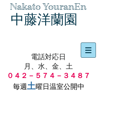
Nakato YouranEn
中藤洋蘭園
品物の代引き手数料無料
電話対応日
月、水、金、土
０４２－５７４－３４８７
土
毎週
曜日温室公開中