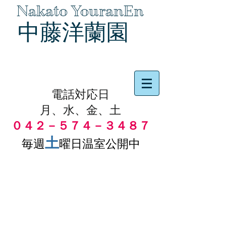
Nakato YouranEn
中藤洋蘭園
品物の代引き手数料無料
電話対応日
月、水、金、土
０４２－５７４－３４８７
土
毎週
曜日温室公開中