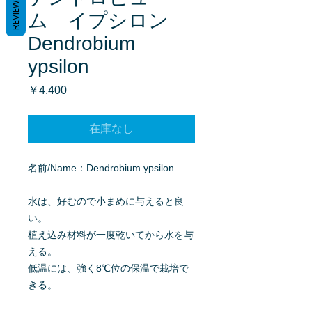
REVIEWS
ム イプシロン
Dendrobium
ypsilon
価
￥4,400
格
在庫なし
名前/Name：Dendrobium ypsilon
水は、好むので小まめに与えると良
い。
植え込み材料が一度乾いてから水を与
える。
低温には、強く8℃位の保温で栽培で
きる。