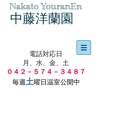
Nakato YouranEn
中藤洋蘭園
品物の代引き手数料無料
電話対応日
月、水、金、土
０４２－５７４－３４８７
土
毎週
曜日温室公開中