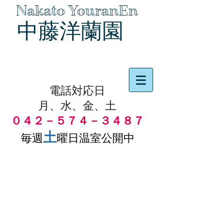
Nakato YouranEn
中藤洋蘭園
品物の代引き手数料無料
電話対応日
月、水、金、土
０４２－５７４－３４８７
土
毎週
曜日温室公開中