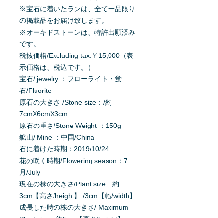
※宝石に着いたランは、全て一品限り
の掲載品をお届け致します。
※オーキドストーンは、特許出願済み
です。
税抜価格/Excluding tax:￥15,000（表
示価格は、税込です。）
宝石/ jewelry ：フローライト・蛍
石/Fluorite
原石の大きさ /Stone size：/約
7cmX6cmX3cm
原石の重さ/Stone Weight ：150g
鉱山/ Mine ：中国/China
石に着けた時期：2019/10/24
花の咲く時期/Flowering season：7
月/July
現在の株の大きさ/Plant size：約
3cm【高さ/height】 /3cm【幅/width】
成長した時の株の大きさ/ Maximum