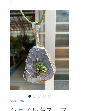
SKU： No.5
ショノルキス フ