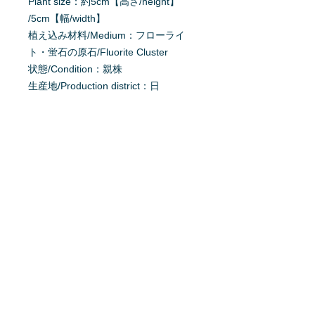
Plant size：約5cm【高さ/height】
/5cm【幅/width】
植え込み材料/Medium：フローライ
ト・蛍石の原石/Fluorite Cluster
状態/Condition：親株
生産地/Production district：日
本/Japan
原産地/Origin：東南アジア/Southeast
East Asia
掲載日：2019/10/4
育て方を質問する
商品へ質問があるお客様は、
こちら
か
らご質問下さい。
※質問へのお返事は、商品欄に掲載さ
れます。
特定商取引法に基ずく表記
利用規約
プライバシーポリシー