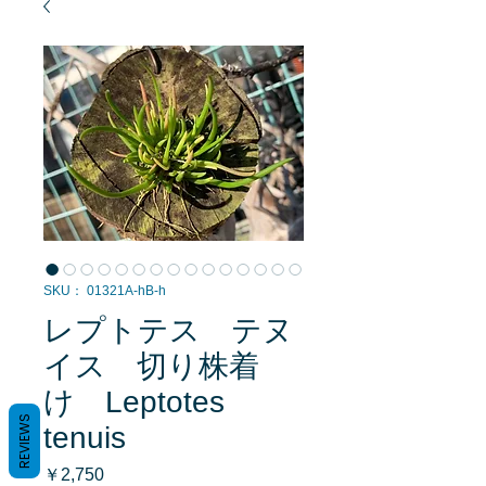
SKU： 01321A-hB-h
レプトテス テヌ
イス 切り株着
け Leptotes
REVIEWS
tenuis
価
￥2,750