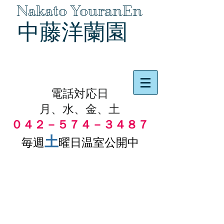
Nakato YouranEn
中藤洋蘭園
品物の代引き手数料無料
電話対応日
月、水、金、土
０４２－５７４－３４８７
土
毎週
曜日温室公開中