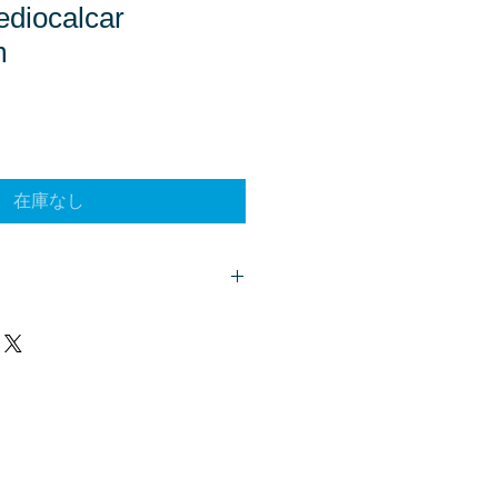
ocalcar
m
在庫なし
客様は、
こちら
からご質問下さい。
、商品欄に掲載されます。