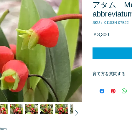
アタム Medi
abbreviatu
SKU： 01153N-07B22
価
￥3,300
格
育て方を質問する
商品へ質問があるお
※質問へのお返事は
tum