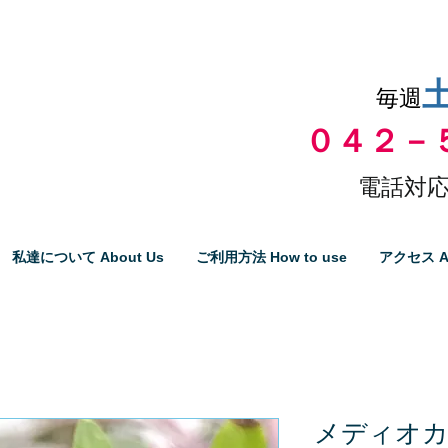
品物の代引き手数料無料
毎週
０４２－
電話対応
私達について About Us
ご利用方法 How to use
アクセス A
メディオ