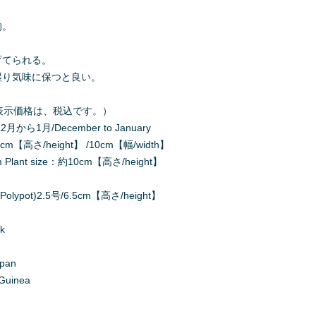
的。
。
育てられる。
湿り気味に保つと良い。
000（表示価格は、税込です。）
2月から1月/December to January
m【高さ/height】 /10cm【幅/width】
ant size：約10cm【高さ/height】
lypot)2.5号/6.5cm【高さ/height】
k
apan
uinea