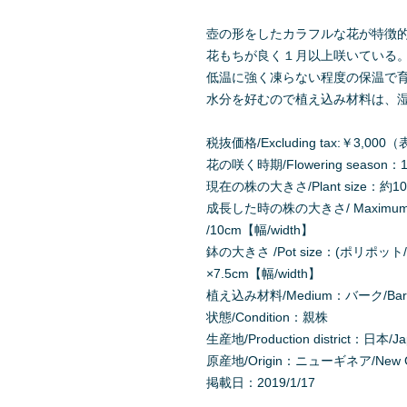
壺の形をしたカラフルな花が特徴
花もちが良く１月以上咲いている
低温に強く凍らない程度の保温で
水分を好むので植え込み材料は、
税抜価格/Excluding tax:￥3,
花の咲く時期/Flowering season：1
現在の株の大きさ/Plant size：約10c
成長した時の株の大きさ/ Maximum Pl
/10cm【幅/width】
鉢の大きさ /Pot size：(ポリポット/Po
×7.5cm【幅/width】
植え込み材料/Medium：バーク/Bar
状態/Condition：親株
生産地/Production district：日本/J
原産地/Origin：ニューギネア/New G
掲載日：2019/1/17