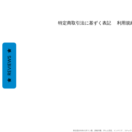
特定商取引法に基ずく表記
利用規
REVIEWS
東京国分寺市の洋ラン園、原種洋蘭、洋らん切花、インテリア、コチョウラン、