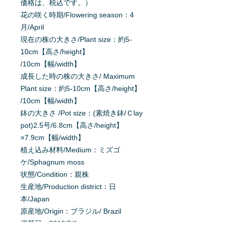
価格は、税込です。）
花の咲く時期/Flowering season：4
月/April
現在の株の大きさ/Plant size：約5-
10cm【高さ/height】
/10cm【幅/width】
成長した時の株の大きさ/ Maximum
Plant size：約5-10cm【高さ/height】
/10cm【幅/width】
鉢の大きさ /Pot size：(素焼き鉢/Ｃlay
pot)2.5号/6.8cm【高さ/height】
×7.9cm【幅/width】
植え込み材料/Medium：ミズゴ
ケ/Sphagnum moss
状態/Condition：親株
生産地/Production district：日
本/Japan
原産地/Origin：ブラジル/ Brazil
掲載日：2019/5/1