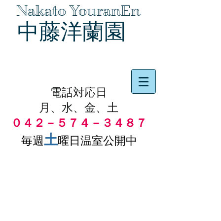
Nakato YouranEn
中藤洋蘭園
品物の代引き手数料無料
電話対応日
月、水、金、土
０４２－５７４－３４８７
土
毎週
曜日温室公開中