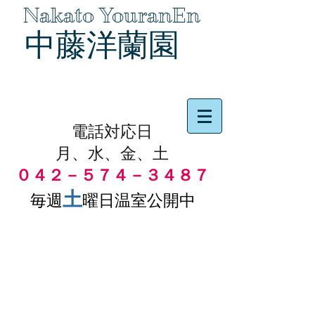
Nakato YouranEn
中藤洋蘭園
品物の代引き手数料無料
電話対応日
月、水、金、土
０４２－５７４－３４８７
土
毎週
曜日温室公開中