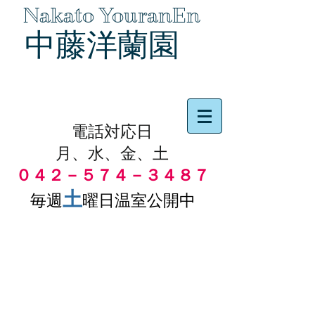
Nakato YouranEn
中藤洋蘭園
品物の代引き手数料無料
電話対応日
月、水、金、土
０４２－５７４－３４８７
土
毎週
曜日温室公開中