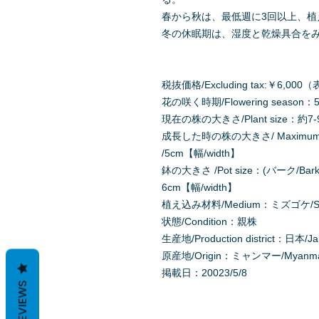
春から秋は、最低週に3回以上、
冬の休眠期は、湿度と乾燥具合をみ
税抜価格/Excluding tax:￥6,
花の咲く時期/Flowering season：
現在の株の大きさ/Plant size：約7-9c
成長した時の株の大きさ/ Maximum Pl
/5cm【幅/width】
鉢の大きさ /Pot size：(バーク/Bark
6cm【幅/width】
植え込み材料/Medium：ミズゴケ/Sph
状態/Condition：親株
生産地/Production district：日本/J
原産地/Origin：ミャンマー/Myanma
掲載日：20023/5/8
REVIEWS