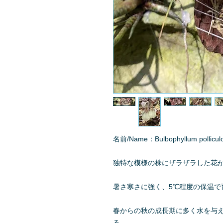
名前/Name：Bulbophyllum pollicul
独特な模様の株にザラザラした花
暑さ寒さに強く、5℃程度の保温で
春からの秋の成長期に多く水を与
る。