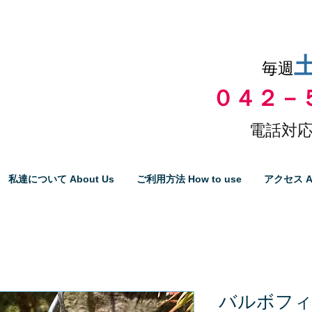
品物の代引き手数料無料
毎週
０４２－
電話対応
私達について About Us
ご利用方法 How to use
アクセス A
バルボフ