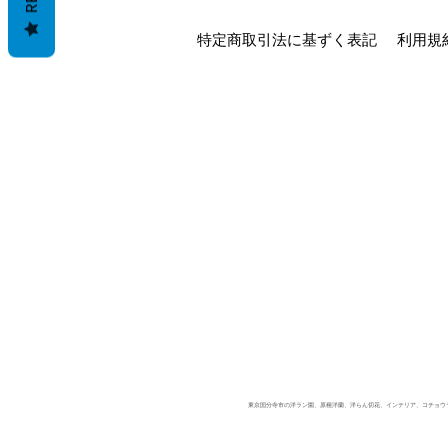
特定商取引法に基ずく表記
利用規
東京国分寺市の洋ラン園、原種洋蘭、洋らん切花、インテリア、コチョウラン、