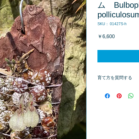
ム Bulboph
polliculosu
SKU： 01427S-h
価
￥6,600
格
育て方を質問する
商品へ質問があるお
※質問へのお返事は