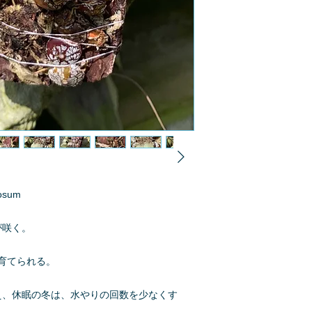
osum
が咲く。
育てられる。
え、休眠の冬は、水やりの回数を少なくす