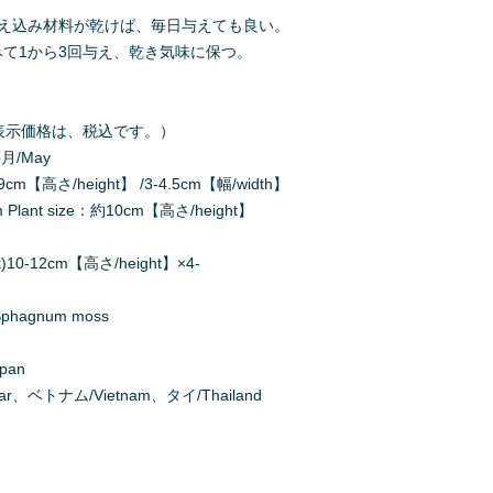
植え込み材料が乾けば、毎日与えても良い。
て1から3回与え、乾き気味に保つ。
000（表示価格は、税込です。）
5月/May
m【高さ/height】 /3-4.5cm【幅/width】
ant size：約10cm【高さ/height】
)10-12cm【高さ/height】×4-
agnum moss
apan
r、ベトナム/Vietnam、タイ/Thailand