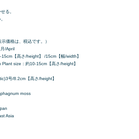
かせる。
い。
000（表示価格は、税込です。）
/April
15cm【高さ/height】 /15cm【幅/width】
ant size：約10-15cm【高さ/height】
ic)3号/8.2cm【高さ/height】
agnum moss
apan
t Asia