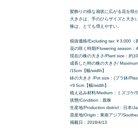
髪飾りの様な扇状に広がる花を咲
大きさは、手のひらザイズと大き
株は、とても増えやすい。
税抜価格/Excluding tax:￥3,
花の咲く時期/Flowering season：4月
現在の株の大きさ/Plant size：約10-
成長した時の株の大きさ/ Maximum Pl
/15cm【幅/width】
鉢の大きさ /Pot size：(プラ鉢/Plast
×9.5cm【幅/width】
植え込み材料/Medium：ミズゴケ/Sph
状態/Condition：親株
生産地/Production district：日本/J
原産地/Origin：東南アジア/Southeas
掲載日：2018/4/13