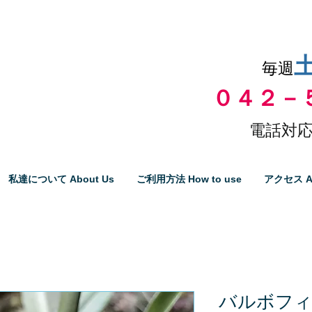
品物の代引き手数料無料
毎週
０４２－
電話対応
私達について About Us
ご利用方法 How to use
アクセス A
バルボフ