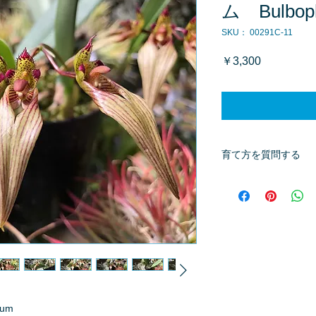
ム Bulbophy
SKU： 00291C-11
価
￥3,300
格
育て方を質問する
商品へ質問があるお
※質問へのお返事は
tum