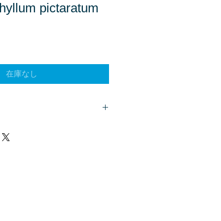
llum pictaratum
在庫なし
客様は、
こちら
からご質問下さい。
、商品欄に掲載されます。