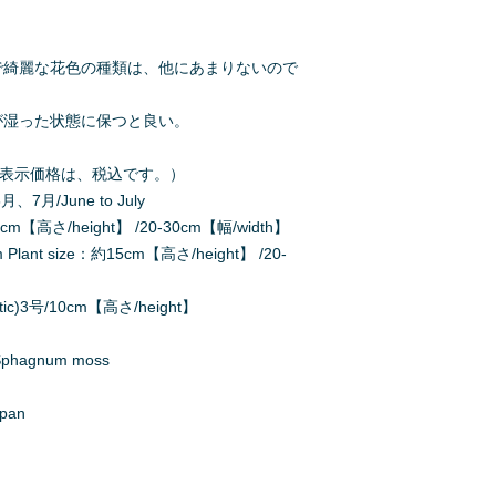
で綺麗な花色の種類は、他にあまりないので
が湿った状態に保つと良い。
,000（表示価格は、税込です。）
、7月/June to July
m【高さ/height】 /20-30cm【幅/width】
nt size：約15cm【高さ/height】 /20-
ic)3号/10cm【高さ/height】
agnum moss
apan