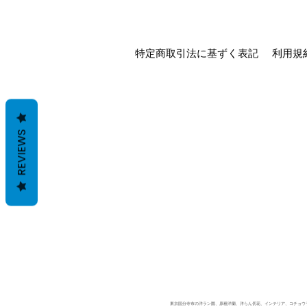
特定商取引法に基ずく表記
利用規
REVIEWS
東京国分寺市の洋ラン園、原種洋蘭、洋らん切花、インテリア、コチョウラン、