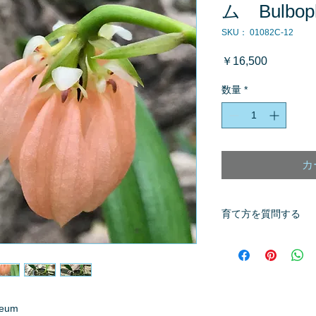
ム Bulboph
SKU： 01082C-12
価
￥16,500
格
数量
*
カ
育て方を質問する
商品へ質問があるお
※質問へのお返事は
neum