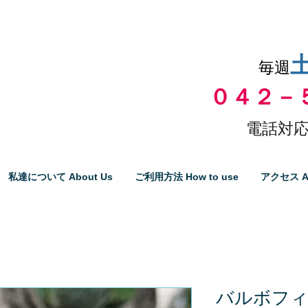
品物の代引き手数料無料
毎週
０４２－
電話対応
私達について About Us
ご利用方法 How to use
アクセス A
バルボフ