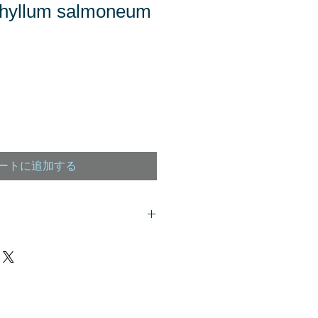
yllum salmoneum
ートに追加する
客様は、
こちら
からご質問下さい。
、商品欄に掲載されます。