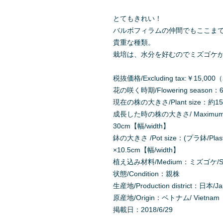
とてもきれい！
バルボフィラムの仲間でもここま
貴重な種類。
栽培は、水分を好むのでミズゴケ
税抜価格/Excluding tax:￥15
花の咲く時期/Flowering season：6月
現在の株の大きさ/Plant size：約15c
成長した時の株の大きさ/ Maximum Pla
30cm【幅/width】
鉢の大きさ /Pot size：(プラ鉢/Plast
×10.5cm【幅/width】
植え込み材料/Medium：ミズゴケ/Sph
状態/Condition：親株
生産地/Production district：日本/J
原産地/Origin：ベトナム/ Vietnam
掲載日：2018/6/29