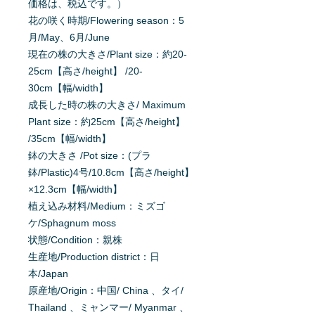
価格は、税込です。）
花の咲く時期/Flowering season：5
月/May、6月/June
現在の株の大きさ/Plant size：約20-
25cm【高さ/height】 /20-
30cm【幅/width】
成長した時の株の大きさ/ Maximum
Plant size：約25cm【高さ/height】
/35cm【幅/width】
鉢の大きさ /Pot size：(プラ
鉢/Plastic)4号/10.8cm【高さ/height】
×12.3cm【幅/width】
植え込み材料/Medium：ミズゴ
ケ/Sphagnum moss
状態/Condition：親株
生産地/Production district：日
本/Japan
原産地/Origin：中国/ China 、タイ/
Thailand 、ミャンマー/ Myanmar 、