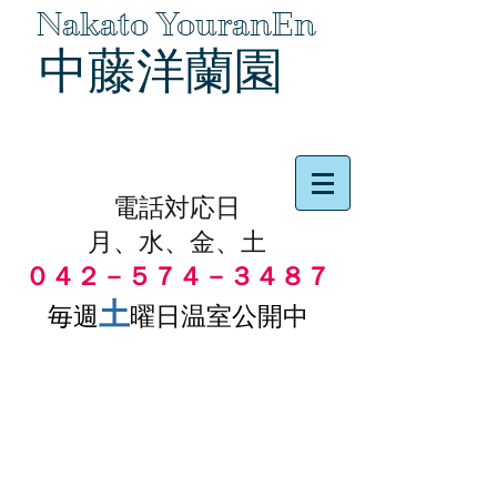
Nakato YouranEn
中藤洋蘭園
品物の代引き手数料無料
電話対応日
月、水、金、土
０４２－５７４－３４８７
土
毎週
曜日温室公開中