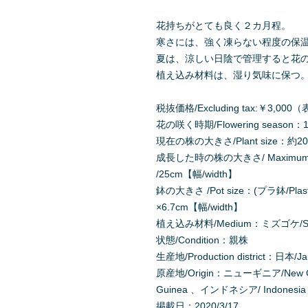
花持ちがとても良く２カ月程。
寒さには、強く凍らない程度の保
夏は、涼しい日陰で管理すると花
植え込み材料は、湿り気味に保つ
税抜価格/Excluding tax:￥3,
花の咲く時期/Flowering season：1
現在の株の大きさ/Plant size：約20c
成長した時の株の大きさ/ Maximum Pl
/25cm【幅/width】
鉢の大きさ /Pot size：(プラ鉢/Plast
×6.7cm【幅/width】
植え込み材料/Medium：ミズゴケ/Sph
状態/Condition：親株
生産地/Production district：日本/J
原産地/Origin：ニューギニア/New G
Guinea 、インドネシア/ Indonesia 
掲載日：2020/3/17