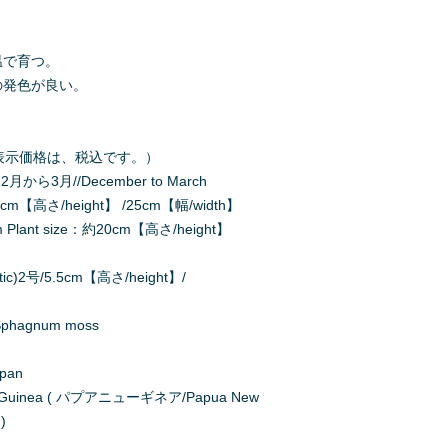
温で育つ。
の発色が良い。
。
000（表示価格は、税込です。）
2月から3月//December to March
m【高さ/height】 /25cm【幅/width】
ant size：約20cm【高さ/height】
ic)2号/5.5cm【高さ/height】/
agnum moss
apan
uinea ( パプアニューギネア/Papua New
)