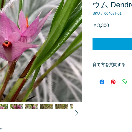
ウム Dendro
SKU： 00402T-01
価
￥3,300
格
育て方を質問する
商品へ質問があるお
※質問へのお返事は
um