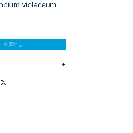
bium violaceum
在庫なし
客様は、
こちら
からご質問下さい。
、商品欄に掲載されます。