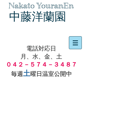
Nakato YouranEn
中藤洋蘭園
品物の代引き手数料無料
電話対応日
月、水、金、土
０４２－５７４－３４８７
土
毎週
曜日温室公開中