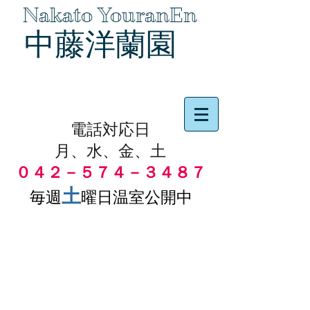
Nakato YouranEn
中藤洋蘭園
品物の代引き手数料無料
電話対応日
月、水、金、土
０４２－５７４－３４８７
土
毎週
曜日温室公開中