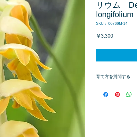
リウム Dend
longifolium
SKU： 00766M-14
価
￥3,300
格
育て方を質問する
商品へ質問があるお
※質問へのお返事は