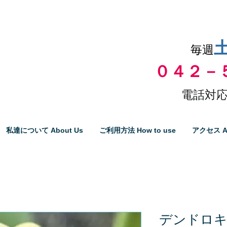
品物の代引き手数料無料
毎週
０４２－
電話対応
私達について About Us
ご利用方法 How to use
アクセス A
デンドロ