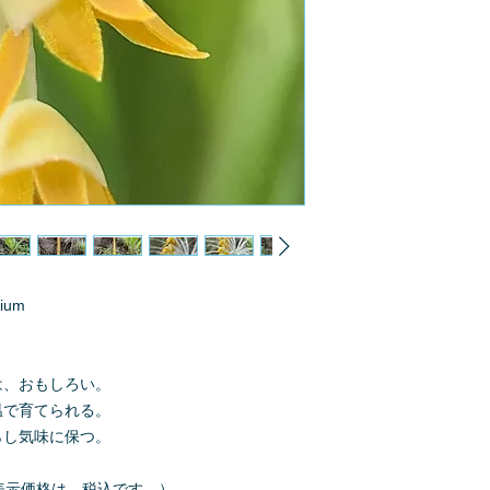
lium
は、おもしろい。
温で育てられる。
らし気味に保つ。
000（表示価格は、税込です。）