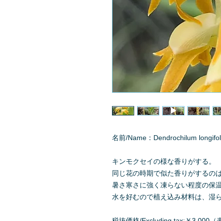
名前/Name：Dendrochilum longifo
キンモクセイの様な香りがする。
同じ花の時期で似た香りがするの
暑さ寒さに強く凍らない程度の保
水を好むので植え込み材料は、湿
税抜価格/Excluding tax:￥3,