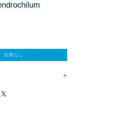
rochilum
在庫なし
客様は、
こちら
からご質問下さい。
、商品欄に掲載されます。