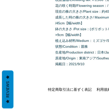
花の咲く時期/Flowering season：/
現在の株の大きさ/Plant size：約40c
成長した時の株の大きさ/ Maximum Pl
/45cm【幅/width】
鉢の大きさ /Pot size：(ポリポット/P
×9cm【幅/width】
植え込み材料/Medium：ミズゴケ/Sph
状態/Condition：親株
生産地/Production district：日本/J
原産地/Origin：東南アジア/Southeast
掲載日：2021/9/10
REVIEWS
特定商取引法に基ずく表記
利用規