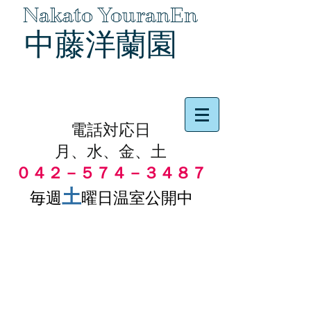
Nakato YouranEn
中藤洋蘭園
品物の代引き手数料無料
電話対応日
月、水、金、土
０４２－５７４－３４８７
土
毎週
曜日温室公開中