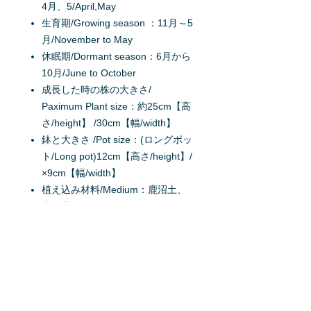
4月、5/April,May
生育期/Growing season ：11月～5
月/November to May
休眠期/Dormant season：6月から
10月/June to October
成長した時の株の大きさ/
Paximum Plant size：約25cm【高
さ/height】 /30cm【幅/width】
鉢と大きさ /Pot size：(ロングポッ
ト/Long pot)12cm【高さ/height】/
×9cm【幅/width】
植え込み材料/Medium：鹿沼土、
赤玉土
状態/Condition：球根
生産地/Production district：日
本/Japan
掲載日：2017/09/07
原産地/Origin：オーストラリ
ア/Australia