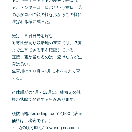
ドンキーオーキッドの愛称で呼ばれ
る。ドンキーは、ロバという意味、花
の形がロバの顔の様な形からこの様に
呼ばれる様に成った。
光は、直射日光を好む。
耐寒性があり栽培地の東京では、-7度
まで生育できる事を確認している。
直接、霜が当たるのは、避けた方が生
育は良い。
生育期の１０月～5月に水を与えて育
てる。
※休眠期の4月～12月は、鉢植えの球
根の状態で発送する事があります。
税抜価格/Excluding tax:￥2,500（表示
価格は、税込です。）
花の咲く時期/Flowering season：