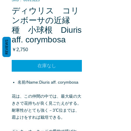
SKU： 00915ZZ3
ディウリス コリ
ンボーサの近縁
種 小球根 Diuris
aff. corymbosa
REVIEWS
価
￥2,750
格
在庫なし
名前/Name:Diuris aff. corymbosa
花は、この仲間の中では、最大級の大
きさで花持ちが良く見ごたえがする。
耐寒性がとても強く－3℃位までは、
霜よけをすれば栽培できる。