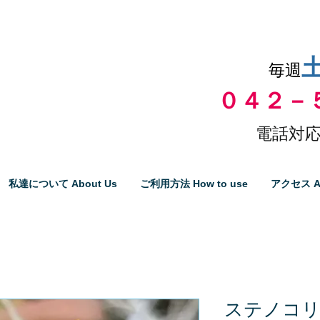
品物の代引き手数料無料
毎週
０４２－
電話対応
私達について About Us
ご利用方法 How to use
アクセス A
ステノコ