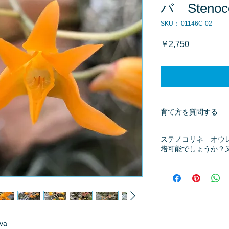
バ Stenoco
SKU： 01146C-02
価
￥2,750
格
育て方を質問する
商品へ質問があるお
ステノコリネ オウ
※質問へのお返事は
培可能でしょうか？
質問者様：
夏季昼間最高気温南
24
℃
、南側、北東側
低山間部標高２００
400
ｍ級の山地で外
性のカトレア、南方
va