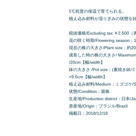
5℃程度の保温で育てられる。
植え込み材料が湿りぎみの状態を
税抜価格/Excluding tax:￥2,
花の咲く時期/Flowering season：1
現在の株の大きさ/Plant size：約20c
成長した時の株の大きさ/ Maximum Pl
/20cm【幅/width】
鉢の大きさ /Pot size：(素焼き鉢/Ｃla
×9.5cm【幅/width】
植え込み材料/Medium：ミズゴケ/Sph
状態/Condition：親株
生産地/Production district：日本/J
原産地/Origin：ブラジル/Brazil
掲載日：2018/12/18