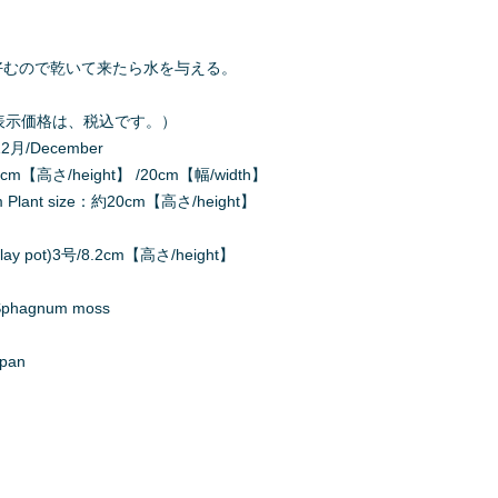
と屋内栽培）
中藤洋蘭園：
好むので乾いて来たら水を与える。
栽培地の当園では、
暑さで生育に問題が
500（表示価格は、税込です。）
冬場の温室の温度は
栽培のイメージは、
2月/December
標高の高い場所では
m【高さ/height】 /20cm【幅/width】
ant size：約20cm【高さ/height】
y pot)3号/8.2cm【高さ/height】
agnum moss
apan