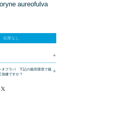
ryne aureofulva
在庫なし
客様は、
こちら
からご質問下さい。
レオフラバ 下記の栽培環境で栽
、商品欄に掲載されます。
又強健ですか？
側
3
７
℃
北東側
35
℃
、夜間最低気温
いづれも遮光ネット
50
％市松仕様、
ｍで夜風昼風あり日照条件良、周囲
気温が
10
℃
まで屋外吊り栽培（中温
系の高温性セロジネは
15
℃
を下回る