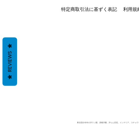
特定商取引法に基ずく表記
利用規
REVIEWS
東京国分寺市の洋ラン園、原種洋蘭、洋らん切花、インテリア、コチョウラン、