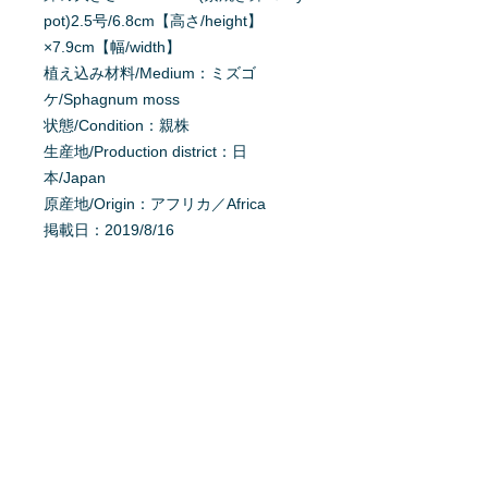
pot)2.5号/6.8cm【高さ/height】
×7.9cm【幅/width】
植え込み材料/Medium：ミズゴ
ケ/Sphagnum moss
状態/Condition：親株
生産地/Production district：日
本/Japan
原産地/Origin：アフリカ／Africa
掲載日：2019/8/16
育て方を質問する
商品へ質問があるお客様は、
こちら
か
らご質問下さい。
※質問へのお返事は、商品欄に掲載さ
れます。
特定商取引法に基ずく表記
利用規約