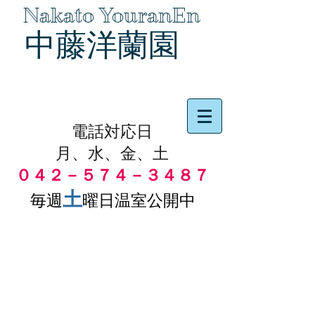
Nakato YouranEn
中藤洋蘭園
品物の代引き手数料無料
電話対応日
月、水、金、土
０４２－５７４－３４８７
土
毎週
曜日温室公開中