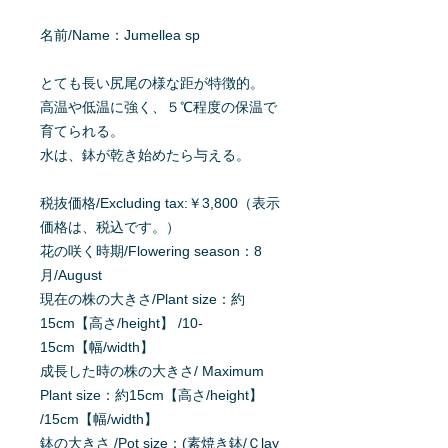
名前/Name：Jumellea sp
とても長い尻尾の様な距が特徴的。
高温や低温に強く、５℃程度の保温で
育てられる。
水は、鉢が乾き始めたら与える。
税抜価格/Excluding tax:￥3,800（表示
価格は、税込です。）
花の咲く時期/Flowering season：8
月/August
現在の株の大きさ/Plant size：約
15cm【高さ/height】 /10-
15cm【幅/width】
成長した時の株の大きさ/ Maximum
Plant size：約15cm【高さ/height】
/15cm【幅/width】
鉢の大きさ /Pot size：(素焼き鉢/Ｃlay