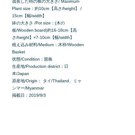
成長した時の株の大きさ/ Maximum
Plant size：約10cm【高さ/height】 /
15cm【幅/width】
鉢の大きさ /Pot size：(木の
板/Wooden board)約16-18cm【高
さ/height】×7-10cm【幅/width】
植え込み材料/Medium：木枠/Wooden
Basket
状態/Condition：親株
生産地/Production district：日
本/Japan
原産地/Origin： タイ/Thailand、ミャ
ンマー/Myanmar
掲載日：2019/9/3
育て方を質問する
商品へ質問があるお客様は、
こちら
か