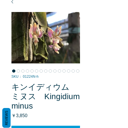
SKU： 01224N-h
キンイディウム
ミヌス Kingidium
minus
REVIEWS
価
￥3,850
格