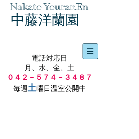
Nakato YouranEn
中藤洋蘭園
品物の代引き手数料無料
電話対応日
月、水、金、土
０４２－５７４－３４８７
土
毎週
曜日温室公開中