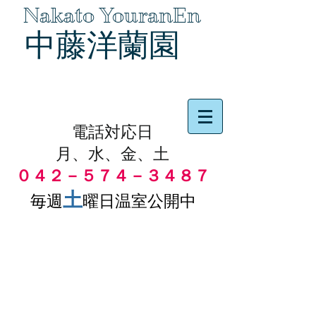
Nakato YouranEn
中藤洋蘭園
品物の代引き手数料無料
電話対応日
月、水、金、土
０４２－５７４－３４８７
土
毎週
曜日温室公開中