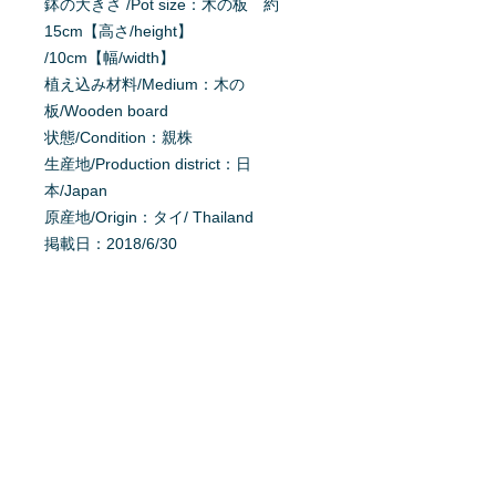
鉢の大きさ /Pot size：木の板 約
15cm【高さ/height】
/10cm【幅/width】
植え込み材料/Medium：木の
板/Wooden board
状態/Condition：親株
生産地/Production district：日
本/Japan
原産地/Origin：タイ/ Thailand
掲載日：2018/6/30
育て方を質問する
商品へ質問があるお客様は、
こちら
か
らご質問下さい。
※質問へのお返事は、商品欄に掲載さ
れます。
特定商取引法に基ずく表記
利用規約