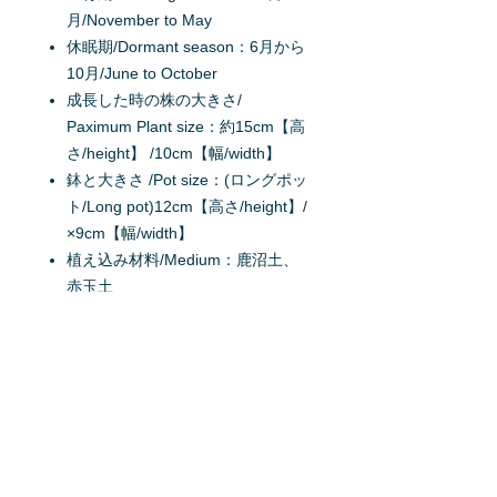
月/November to May
休眠期/Dormant season：6月から
10月/June to October
成長した時の株の大きさ/
Paximum Plant size：約15cm【高
さ/height】 /10cm【幅/width】
鉢と大きさ /Pot size：(ロングポッ
ト/Long pot)12cm【高さ/height】/
×9cm【幅/width】
植え込み材料/Medium：鹿沼土、
赤玉土
状態/Condition：球根
生産地/Production district：日
本/Japan
掲載日：2017/12/27
原産地/Origin：オーストラリ
ア/Australia