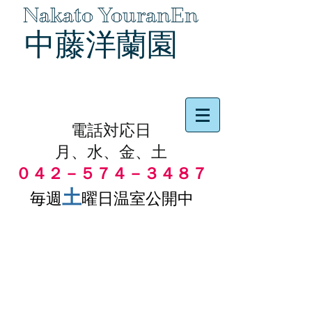
Nakato YouranEn
中藤洋蘭園
品物の代引き手数料無料
電話対応日
月、水、金、土
０４２－５７４－３４８７
土
毎週
曜日温室公開中