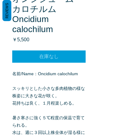
REVIEWS
カロチルム
Oncidium
calochilum
価
￥5,500
格
在庫なし
名前/Name：Oncidium calochilum
スッキリとした小さな多肉植物の様な
株姿に大きな花が咲く。
花持ちは良く、１月程楽しめる。
暑さ寒さに強く５℃程度の保温で育て
られる。
水は、週に３回以上株全体が湿る様に