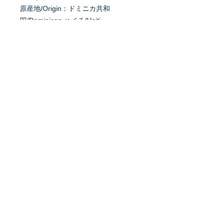
原産地/Origin：ドミニカ共和
国/Dominican,ハイチ/Haiti
掲載日：2022/5/22
育て方を質問する
商品へ質問があるお客様は、
こちら
か
らご質問下さい。
※質問へのお返事は、商品欄に掲載さ
れます。
特定商取引法に基ずく表記
利用規約
プライバシーポリシー
Home