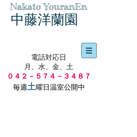
Nakato YouranEn
中藤洋蘭園
品物の代引き手数料無料
電話対応日
月、水、金、土
０４２－５７４－３４８７
土
毎週
曜日温室公開中