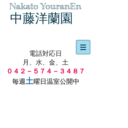
Nakato YouranEn
中藤洋蘭園
品物の代引き手数料無料
電話対応日
月、水、金、土
０４２－５７４－３４８７
土
毎週
曜日温室公開中