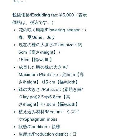
です。
税抜価格/Excluding tax:￥5,000（表示
価格は、税込です。）
花の咲く時期/Flowering season：/
春、夏/June、July
現在の株の大きさ/Plant size：約
5cm【高さ/height】 /
15cm【幅/width】
成長した時の株の大きさ/
Maximum Plant size：約5cm【高
さ/height】 /15 cm【幅/width】
鉢の大きさ /Pot size：(素焼き鉢/
Ｃlay pot)2.5号/6.8cm【高
さ/height】×7.9cm【幅/width】
植え込み材料/Medium：ミズゴ
ケ/Sphagnum moss
状態/Condition：親株
生産地/Production district：日