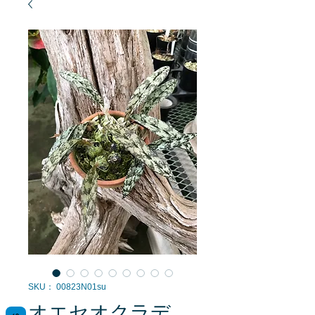
SKU： 00823N01su
オエセオクラデ