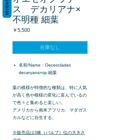
REVIEWS
ス デカリアナ×
不明種 細葉
価
￥5,500
格
在庫なし
名前/Name：Oeceoclades
decaryana×sp.細葉
葉の模様が特徴的な種類は、特に人気
が高く色や模様の変化に富んでいるの
で色々と集めると楽しい。
アメリカから南米アフリカ、マダガス
カルなどに自生する。
※販売品は3株（バルブ）位の大きさ