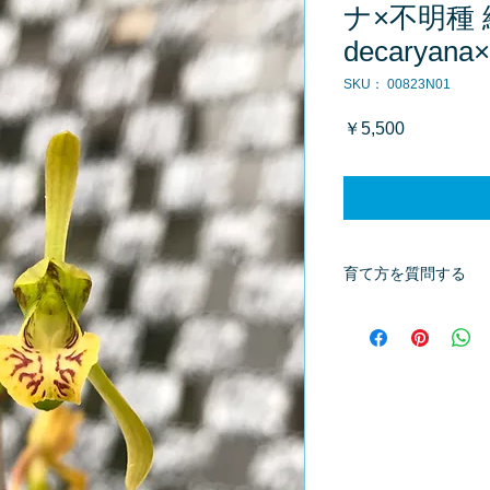
ナ×不明種 細葉
decaryana×
SKU： 00823N01
価
￥5,500
格
育て方を質問する
商品へ質問があるお
※質問へのお返事は