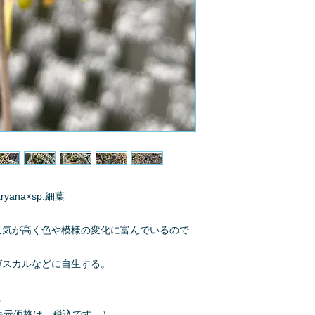
ryana×sp.細葉
人気が高く色や模様の変化に富んでいるので
ガスカルなどに自生する。
。
000（表示価格は、税込です。）