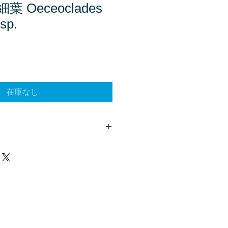
 Oeceoclades
sp.
在庫なし
客様は、
こちら
からご質問下さい。
、商品欄に掲載されます。