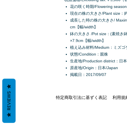
花の咲く時期/Flowering seaso
現在の株の大きさ/Plant size：約5
成長した時の株の大きさ/ Maximum 
cm【幅/width】
鉢の大きさ /Pot size：(素焼き鉢/Ｃ
×7.9cm【幅/width】
植え込み材料/Medium：ミズゴケ/S
状態/Condition：親株
生産地/Production district：日本
原産地/Origin：日本/Japan
掲載日：2017/09/07
REVIEWS
特定商取引法に基ずく表記
利用規