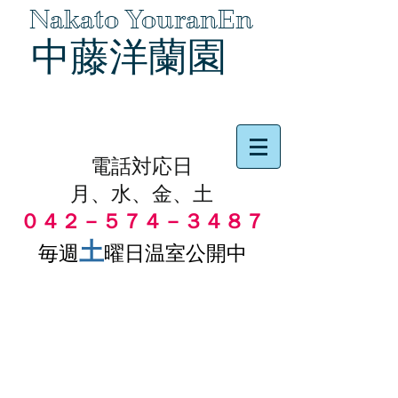
Nakato YouranEn
中藤洋蘭園
品物の代引き手数料無料
電話対応日
月、水、金、土
０４２－５７４－３４８７
土
毎週
曜日温室公開中