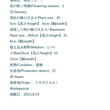
価格は、税込です。）
花の咲く時期/Flowering season：1
月/January
現在の株の大きさ/Plant size：約
5cm【高さ/height】 /5cm【幅/width】
成長した時の株の大きさ/ Maximum
Plant size：約5cm【高さ/height】 /5-
8cm【幅/width】
植え込み材料/Medium：(バー
ク/Bark)5cm【高さ/height】×5-
15cm【幅/width】
状態/Condition：親株
生産地/Production district：日
本/Japan
原産地/Origin： マダガスカル /
Madagascar
掲載日：2021/2/13