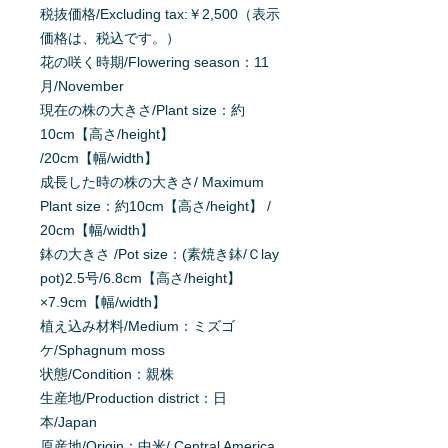
税抜価格/Excluding tax:￥2,500（表示
価格は、税込です。）
花の咲く時期/Flowering season：11
月/November
現在の株の大きさ/Plant size：約
10cm【高さ/height】
/20cm【幅/width】
成長した時の株の大きさ/ Maximum
Plant size：約10cm【高さ/height】 /
20cm【幅/width】
鉢の大きさ /Pot size：(素焼き鉢/Ｃlay
pot)2.5号/6.8cm【高さ/height】
×7.9cm【幅/width】
植え込み材料/Medium：ミズゴ
ケ/Sphagnum moss
状態/Condition：親株
生産地/Production district：日
本/Japan
原産地/Origin：中米/ Central America