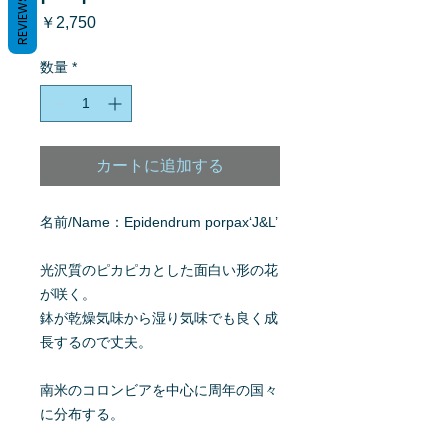
REVIEWS
価
￥2,750
格
数量
*
カートに追加する
名前/Name：Epidendrum porpax‘J&L’
光沢質のピカピカとした面白い形の花
が咲く。
鉢が乾燥気味から湿り気味でも良く成
長するので丈夫。
南米のコロンビアを中心に周年の国々
に分布する。