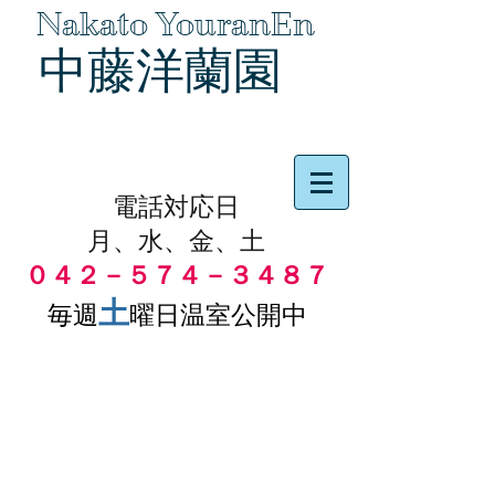
Nakato YouranEn
中藤洋蘭園
品物の代引き手数料無料
電話対応日
月、水、金、土
０４２－５７４－３４８７
土
毎週
曜日温室公開中