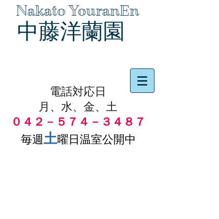
Nakato YouranEn
中藤洋蘭園
品物の代引き手数料無料
電話対応日
月、水、金、土
０４２－５７４－３４８７
土
毎週
曜日温室公開中