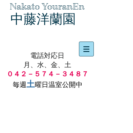
Nakato YouranEn
中藤洋蘭園
品物の代引き手数料無料
電話対応日
月、水、金、土
０４２－５７４－３４８７
土
毎週
曜日温室公開中